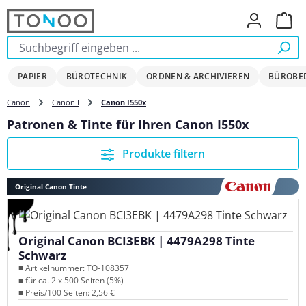
Zum Hauptinhalt springen
Ware
PAPIER
BÜROTECHNIK
ORDNEN & ARCHIVIEREN
BÜROBE
Canon
Canon I
Canon I550x
Patronen & Tinte für Ihren Canon I550x
Produkte filtern
Original Canon Tinte
Original Canon BCI3EBK | 4479A298 Tinte
Schwarz
■ Artikelnummer: TO-108357
■ für ca. 2 x 500 Seiten (5%)
■ Preis/100 Seiten: 2,56 €