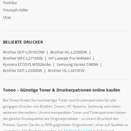
Toshiba
Triumph-Adler
Utax
BELIEBTE DRUCKER
Brother DCP-L3510CDW
|
Brother HL-L2350DW
|
Brother MFC-L2710DW
|
HP LaserJet Pro M404dn
|
Kyocera ECOSYS M5526cdw
|
Samsung Xpress C480W
|
Brother DCP-L2530DW
|
Brother HL-L3210CW
Tonoo – Günstige Toner & Druckerpatronen online kaufen
Bei Tonoo finden Sie hochwertige Toner und Druckerpatronen für alle
gängigen Drucker von Brother, Canon, HP, Kyocera, Samsung und vielen
weiteren Herstellern. Unsere kompatiblen Toner und Tintenpatronen bieten
die gleiche Druckqualität wie Originalprodukte – zu einem Bruchteil des
Preises. Sparen Sie bis zu 80% gegenüber Originaltoner, ohne auf Qualität zu
verzichten. Alle Produkte werden mit
3 Jahren Garantie
geliefert und