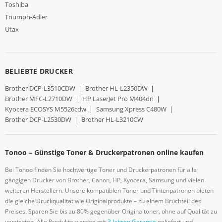
Toshiba
Triumph-Adler
Utax
BELIEBTE DRUCKER
Brother DCP-L3510CDW
|
Brother HL-L2350DW
|
Brother MFC-L2710DW
|
HP LaserJet Pro M404dn
|
Kyocera ECOSYS M5526cdw
|
Samsung Xpress C480W
|
Brother DCP-L2530DW
|
Brother HL-L3210CW
Tonoo – Günstige Toner & Druckerpatronen online kaufen
Bei Tonoo finden Sie hochwertige Toner und Druckerpatronen für alle
gängigen Drucker von Brother, Canon, HP, Kyocera, Samsung und vielen
weiteren Herstellern. Unsere kompatiblen Toner und Tintenpatronen bieten
die gleiche Druckqualität wie Originalprodukte – zu einem Bruchteil des
Preises. Sparen Sie bis zu 80% gegenüber Originaltoner, ohne auf Qualität zu
verzichten. Alle Produkte werden mit
3 Jahren Garantie
geliefert und