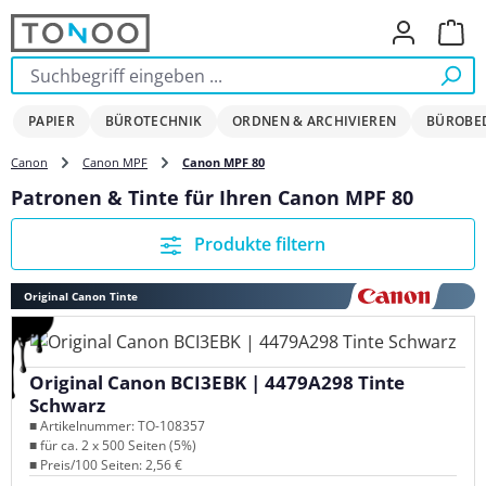
Zum Hauptinhalt springen
Ware
PAPIER
BÜROTECHNIK
ORDNEN & ARCHIVIEREN
BÜROBE
Canon
Canon MPF
Canon MPF 80
Patronen & Tinte für Ihren Canon MPF 80
Produkte filtern
Original Canon Tinte
Original Canon BCI3EBK | 4479A298 Tinte
Schwarz
■ Artikelnummer: TO-108357
■ für ca. 2 x 500 Seiten (5%)
■ Preis/100 Seiten: 2,56 €