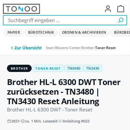
Zum Hauptinhalt springen
Ware
PAPIER
BÜROTECHNIK
ORDNEN & ARCHIVIEREN
BÜROBE
Zur Übersicht
Start
/
Wissens-Center
/
Brother
/
Toner-Reset
BROTHER
TONER-RESET
TN3480
TN3430
Brother HL-L 6300 DWT Toner
zurücksetzen - TN3480 |
TN3430 Reset Anleitung
Brother HL-L 6300 DWT - Toner Reset
2021
ca. 1 Min. Lesezeit
Anleitung #022