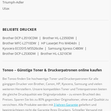
Triumph-Adler
Utax
BELIEBTE DRUCKER
Brother DCP-L3510CDW
|
Brother HL-L2350DW
|
Brother MFC-L2710DW
|
HP LaserJet Pro M404dn
|
Kyocera ECOSYS M5526cdw
|
Samsung Xpress C480W
|
Brother DCP-L2530DW
|
Brother HL-L3210CW
Tonoo – Günstige Toner & Druckerpatronen online kaufen
Bei Tonoo finden Sie hochwertige Toner und Druckerpatronen für alle
gängigen Drucker von Brother, Canon, HP, Kyocera, Samsung und vielen
weiteren Herstellern. Unsere kompatiblen Toner und Tintenpatronen bieten
die gleiche Druckqualität wie Originalprodukte – zu einem Bruchteil des
Preises. Sparen Sie bis zu 80% gegenüber Originaltoner, ohne auf Qualität zu
verzichten. Alle Produkte werden mit
3 Jahren Garantie
geliefert und
beeinträchtigen nicht die Garantie Ihres Druckers. Schneller Versand mit