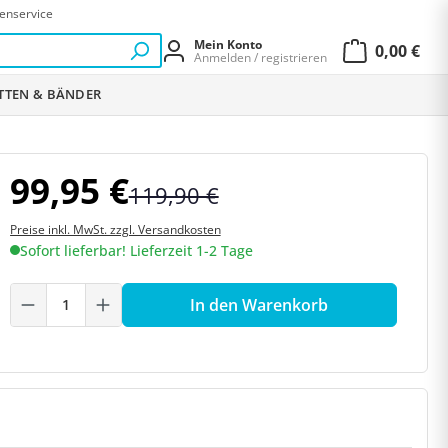
enservice
Mein Konto
0,00 €
Anmelden / registrieren
Warenkor
ETTEN & BÄNDER
99,95 €
119,90 €
Preise inkl. MwSt. zzgl. Versandkosten
Sofort lieferbar! Lieferzeit 1-2 Tage
Produkt Anzahl: Gib den gewünschten W
In den Warenkorb