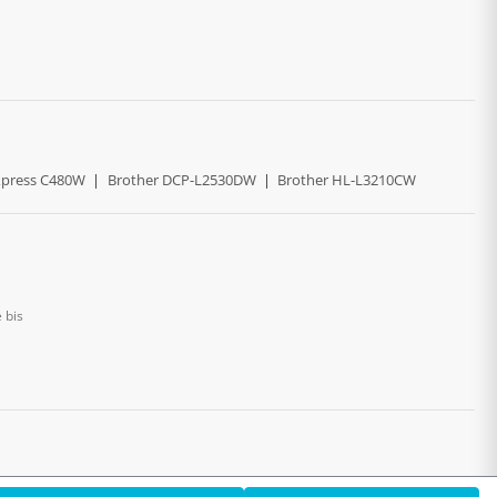
press C480W
|
Brother DCP-L2530DW
|
Brother HL-L3210CW
 bis