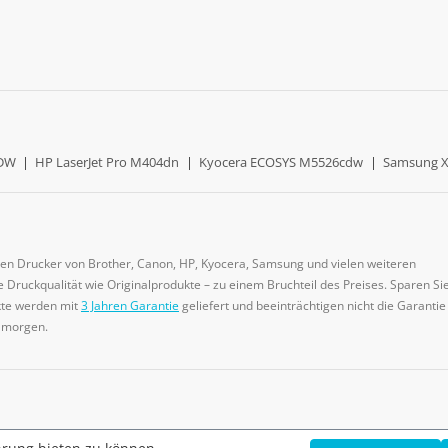
0DW
|
HP LaserJet Pro M404dn
|
Kyocera ECOSYS M5526cdw
|
Samsung X
gen Drucker von Brother, Canon, HP, Kyocera, Samsung und vielen weiteren
 Druckqualität wie Originalprodukte – zu einem Bruchteil des Preises. Sparen Sie
ukte werden mit
3 Jahren Garantie
geliefert und beeinträchtigen nicht die Garantie
e morgen.