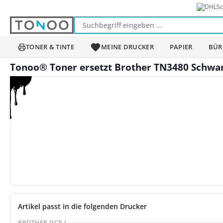
Sc
m Hauptinhalt springen
Zur Suche springen
Zur Hauptnavigation springen
TONER & TINTE
MEINE DRUCKER
PAPIER
BÜR
Tonoo® Toner ersetzt Brother TN3480 Schwarz
Bildergalerie überspringen
Artikel passt in die folgenden Drucker
BROTHER DCP-L