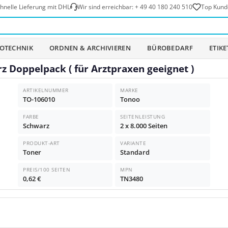
hnelle Lieferung mit DHL
Wir sind erreichbar:
+ 49 40 180 240 510
Top Kund
OTECHNIK
ORDNEN & ARCHIVIEREN
BÜROBEDARF
ETIK
 Doppelpack ( für Arztpraxen geeignet )
ARTIKELNUMMER
MARKE
TO-106010
Tonoo
FARBE
SEITENLEISTUNG
Schwarz
2 x 8.000 Seiten
PRODUKT-ART
VARIANTE
Toner
Standard
PREIS/100 SEITEN
MPN
0,62 €
TN3480