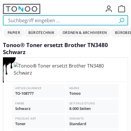
Zum Hauptinhalt springen
Ware
PAPIER
BÜROTECHNIK
ORDNEN & ARCHIVIEREN
BÜROBE
Tonoo® Toner ersetzt Brother TN3480
Schwarz
Bildergalerie überspringen
ARTIKELNUMMER
MARKE
TO-108777
Tonoo
FARBE
SEITENLEISTUNG
Schwarz
8.000 Seiten
PRODUKT-ART
VARIANTE
Toner
Standard