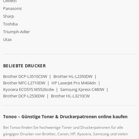
Olivetti
Panasonic
Sharp
Toshiba
Triumph-Adler
Utax
BELIEBTE DRUCKER
Brother DCP-L3510CDW
|
Brother HL-L2350DW
|
Brother MFC-L2710DW
|
HP LaserJet Pro M404dn
|
Kyocera ECOSYS M5526cdw
|
Samsung Xpress C480W
|
Brother DCP-L2530DW
|
Brother HL-L3210CW
Tonoo – Günstige Toner & Druckerpatronen online kaufen
Bei Tonoo finden Sie hochwertige Toner und Druckerpatronen für alle
gängigen Drucker von Brother, Canon, HP, Kyocera, Samsung und vielen