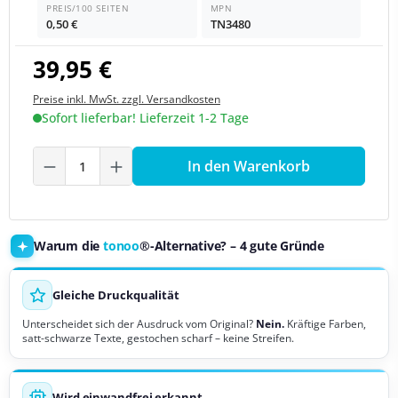
PREIS/100 SEITEN
MPN
0,50 €
TN3480
39,95 €
Preise inkl. MwSt. zzgl. Versandkosten
Sofort lieferbar! Lieferzeit 1-2 Tage
Produkt Anzahl: Gib den gewünschten We
In den Warenkorb
Warum die
tonoo
®-Alternative? – 4 gute Gründe
Gleiche Druckqualität
Unterscheidet sich der Ausdruck vom Original?
Nein.
Kräftige Farben,
satt-schwarze Texte, gestochen scharf – keine Streifen.
Wird einwandfrei erkannt