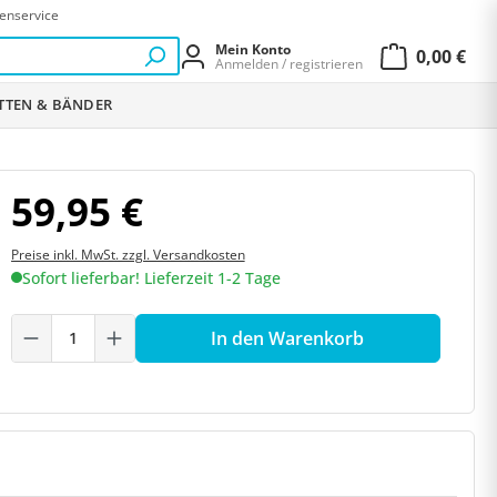
enservice
Mein Konto
0,00 €
Anmelden / registrieren
Warenkor
ETTEN & BÄNDER
59,95 €
Preise inkl. MwSt. zzgl. Versandkosten
Sofort lieferbar! Lieferzeit 1-2 Tage
Produkt Anzahl: Gib den gewünschten W
In den Warenkorb