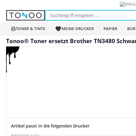
Sc
m Hauptinhalt springen
Zur Suche springen
Zur Hauptnavigation springen
TONER & TINTE
MEINE DRUCKER
PAPIER
BÜR
Tonoo® Toner ersetzt Brother TN3480 Schwarz
Bildergalerie überspringen
Artikel passt in die folgenden Drucker
BROTHER DCP-L