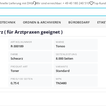
hnelle Lieferung mit DHL
Wir sind erreichbar:
+ 49 40 180 240 510
Top Kund
OTECHNIK
ORDNEN & ARCHIVIEREN
BÜROBEDARF
ETIK
 ( für Arztpraxen geeignet )
ARTIKELNUMMER
MARKE
R-300189
Tonoo
FARBE
SEITENLEISTUNG
Schwarz
8.000 Seiten
PRODUKT-ART
VARIANTE
Toner
Standard
PREIS/100 SEITEN
MPN
0,75 €
TN3480