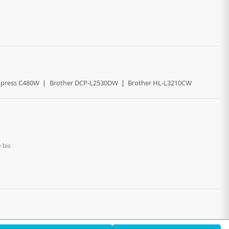
press C480W
|
Brother DCP-L2530DW
|
Brother HL-L3210CW
 bis