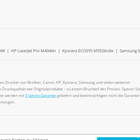
0DW
|
HP LaserJet Pro M404dn
|
Kyocera ECOSYS M5526cdw
|
Samsung X
gen Drucker von Brother, Canon, HP, Kyocera, Samsung und vielen weiteren
 Druckqualität wie Originalprodukte – zu einem Bruchteil des Preises. Sparen Sie
ukte werden mit
3 Jahren Garantie
geliefert und beeinträchtigen nicht die Garantie
e morgen.