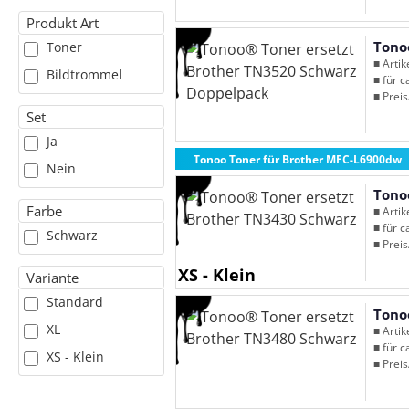
Produkt Art
Tono
Toner
■ Arti
Bildtrommel
■ für c
■ Preis
Set
Ja
Tonoo Toner für Brother MFC-L6900dw
Nein
Tono
Farbe
■ Arti
■ für c
Schwarz
■ Preis
XS - Klein
Variante
Standard
Tono
XL
■ Arti
■ für c
XS - Klein
■ Preis