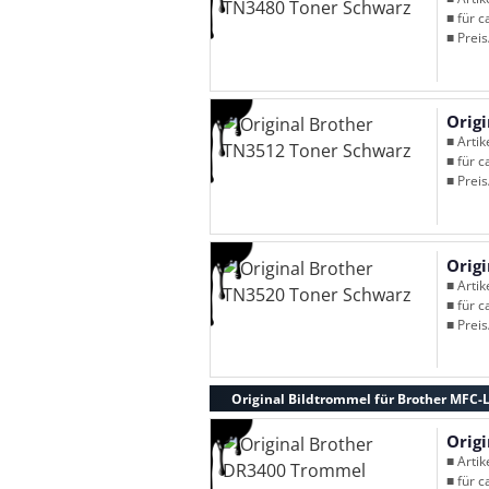
■ für c
■ Preis
Orig
■ Arti
■ für c
■ Preis
Orig
■ Arti
■ für c
■ Preis
Original Bildtrommel für Brother MFC
Orig
■ Arti
■ für c