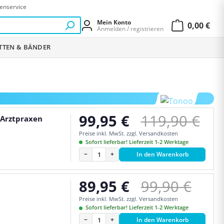
enservice
Mein Konto
0,00 €
Anmelden / registrieren
Warenkor
ETTEN & BÄNDER
Regulärer Pr
99,95 €
119,90 €
 Arztpraxen
Verkaufspreis:
Preise inkl. MwSt. zzgl. Versandkosten
Sofort lieferbar! Lieferzeit 1-2 Werktage
−
+
In den Warenkorb
Regulärer Pr
89,95 €
99,90 €
Verkaufspreis:
Preise inkl. MwSt. zzgl. Versandkosten
Sofort lieferbar! Lieferzeit 1-2 Werktage
−
+
In den Warenkorb