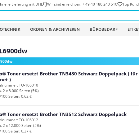
hnelle Lieferung mit DHL
Wir sind erreichbar:
+ 49 40 180 240 510
Top Kund
OTECHNIK
ORDNEN & ARCHIVIEREN
BÜROBEDARF
ETIK
-L6900dw
L6900dw
o® Toner ersetzt Brother TN3480 Schwarz Doppelpack ( für
net )
kelnummer: TO-106010
a. 2 x 8.000 Seiten (5%)
/100 Seiten: 0,62 €
o® Toner ersetzt Brother TN3512 Schwarz Doppelpack
kelnummer: TO-106012
a. 2 x 12.000 Seiten (5%)
/100 Seiten: 0,37 €