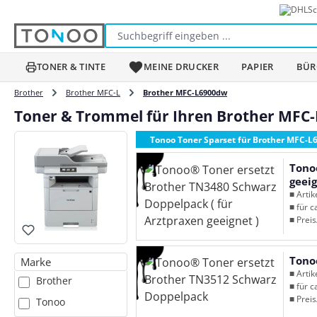
Sc
m Hauptinhalt springen
Zur Suche springen
Zur Hauptnavigation springen
TONER & TINTE
MEINE DRUCKER
PAPIER
BÜR
Brother
Brother MFC-L
Brother MFC-L6900dw
Toner & Trommel für Ihren Brother MFC
Tonoo Toner Sparset für Brother MFC-
Tono
geeig
■ Arti
■ für c
■ Preis
Tono
Marke
■ Arti
Brother
■ für c
■ Preis
Tonoo