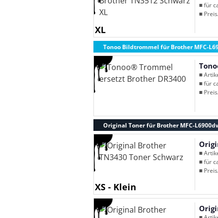
■ für c
■ Preis
XL
Tonoo Bildtrommel für Brother MFC-L
Tono
■ Arti
■ für c
■ Preis
Original Toner für Brother MFC-L6900d
Orig
■ Arti
■ für c
■ Preis
XS - Klein
Orig
■ Arti