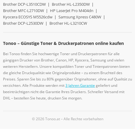
Brother DCP-L3510CDW
|
Brother HL-L2350DW
|
Brother MFC-L2710DW
|
HP LaserJet Pro M404dn
|
Kyocera ECOSYS M5526cdw
|
Samsung Xpress C480W
|
Brother DCP-L2530DW
|
Brother HL-L3210CW
Tonoo – Günstige Toner & Druckerpatronen online kaufen
Bei Tonoo finden Sie hochwertige Toner und Druckerpatronen für alle
gängigen Drucker von Brother, Canon, HP, Kyocera, Samsung und vielen
weiteren Herstellern. Unsere kompatiblen Toner und Tintenpatronen bieten
die gleiche Druckqualität wie Originalprodukte – zu einem Bruchteil des
Preises. Sparen Sie bis zu 80% gegenüber Originaltoner, ohne auf Qualität zu
verzichten. Alle Produkte werden mit
3 Jahren Garantie
geliefert und
beeinträchtigen nicht die Garantie Ihres Druckers. Schneller Versand mit
DHL – bestellen Sie heute, drucken Sie morgen.
© 2026 Tonoo.at – Alle Rechte vorbehalten