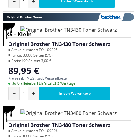
−
+
In den Warenkorb
Original Brother Toner
XS - Klein
Original Brother TN3430 Toner Schwarz
■ Artikelnummer: TO-100295
■ für ca. 3.000 Seiten (5%)
■ Preis/100 Seiten: 3,00 €
89,95 €
Regulärer Preis:
Preise inkl. MwSt. zzgl. Versandkosten
Sofort lieferbar! Lieferzeit 2-3 Werktage
−
+
In den Warenkorb
Original Brother TN3480 Toner Schwarz
■ Artikelnummer: TO-100296
■ für ca. 8.000 Seiten (5%)