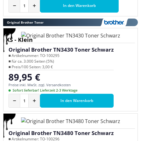
−
+
In den Warenkorb
Original Brother Toner
XS - Klein
Original Brother TN3430 Toner Schwarz
■ Artikelnummer: TO-100295
■ für ca. 3.000 Seiten (5%)
■ Preis/100 Seiten: 3,00 €
89,95 €
Regulärer Preis:
Preise inkl. MwSt. zzgl. Versandkosten
Sofort lieferbar! Lieferzeit 2-3 Werktage
−
+
In den Warenkorb
Original Brother TN3480 Toner Schwarz
■ Artikelnummer: TO-100296