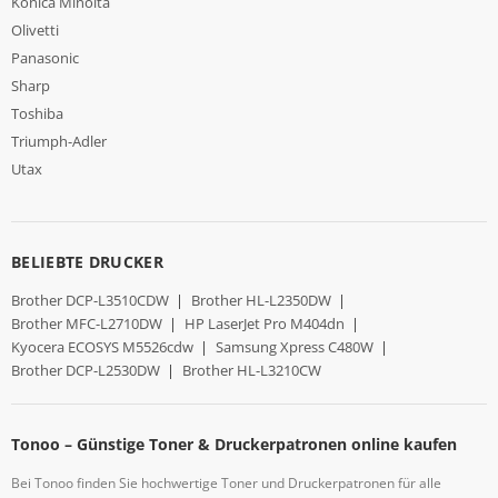
Konica Minolta
Olivetti
Panasonic
Sharp
Toshiba
Triumph-Adler
Utax
BELIEBTE DRUCKER
Brother DCP-L3510CDW
|
Brother HL-L2350DW
|
Brother MFC-L2710DW
|
HP LaserJet Pro M404dn
|
Kyocera ECOSYS M5526cdw
|
Samsung Xpress C480W
|
Brother DCP-L2530DW
|
Brother HL-L3210CW
Tonoo – Günstige Toner & Druckerpatronen online kaufen
Bei Tonoo finden Sie hochwertige Toner und Druckerpatronen für alle