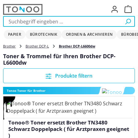
Zum Hauptinhalt springen
Ware
PAPIER
BÜROTECHNIK
ORDNEN & ARCHIVIEREN
BÜROBE
Brother
Brother DCP-L
Brother DCP-L6600dw
Toner & Trommel für Ihren Brother DCP-
L6600dw
Produkte filtern
Tonoo Toner für Brother
Tonoo® Toner ersetzt Brother TN3480
Schwarz Doppelpack ( für Arztpraxen geeignet
)