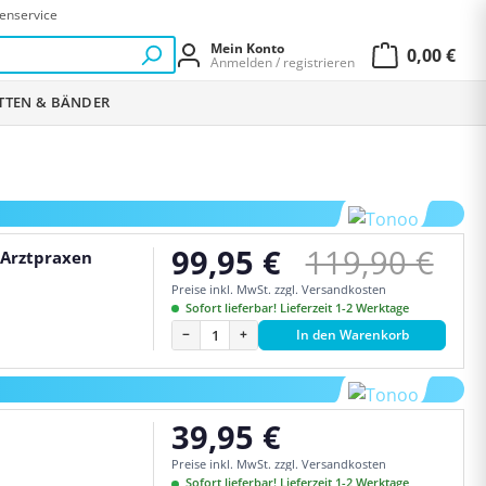
enservice
Mein Konto
0,00 €
Anmelden / registrieren
Warenkor
ETTEN & BÄNDER
Regulärer Pr
99,95 €
119,90 €
 Arztpraxen
Verkaufspreis:
Preise inkl. MwSt. zzgl. Versandkosten
Sofort lieferbar! Lieferzeit 1-2 Werktage
−
+
In den Warenkorb
39,95 €
Regulärer Preis:
Preise inkl. MwSt. zzgl. Versandkosten
Sofort lieferbar! Lieferzeit 1-2 Werktage