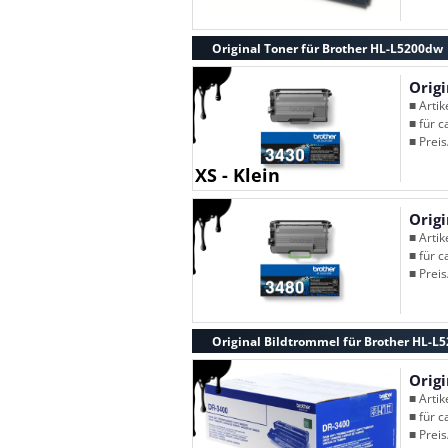
Original Toner für Brother HL-L5200dw
Orig
■ Arti
■ für c
■ Preis
XS - Klein
Orig
■ Arti
■ für c
■ Preis
Original Bildtrommel für Brother HL-L
Orig
■ Arti
■ für c
■ Preis