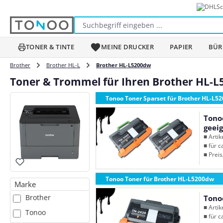
Sc
m Hauptinhalt springen
Zur Suche springen
Zur Hauptnavigation springen
TONER & TINTE
MEINE DRUCKER
PAPIER
BÜR
Brother
Brother HL-L
Brother HL-L5200dw
Toner & Trommel für Ihren Brother HL-
Tonoo Toner Sparset für Brother HL-L5
Tono
geeig
■ Arti
■ für c
■ Preis
Tonoo Toner für Brother HL-L5200dw
Marke
Brother
Tono
■ Arti
Tonoo
■ für c