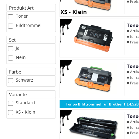
■ Preis
Produkt Art
XS - Klein
Toner
Tono
Bildtrommel
■ Arti
■ für c
Set
■ Preis
Ja
Nein
Tono
Farbe
■ Arti
■ für c
Schwarz
■ Preis
Variante
Standard
Tonoo Bildtrommel für Brother HL-L52
XS - Klein
Tono
■ Arti
■ für c
■ Preis