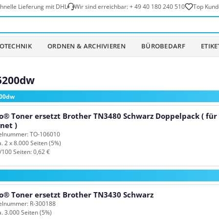
hnelle Lieferung mit DHL
Wir sind erreichbar:
+ 49 40 180 240 510
Top Kund
OTECHNIK
ORDNEN & ARCHIVIEREN
BÜROBEDARF
ETIK
L5200dw
200dw
o® Toner ersetzt Brother TN3480 Schwarz Doppelpack ( für
net )
kelnummer: TO-106010
a. 2 x 8.000 Seiten (5%)
/100 Seiten: 0,62 €
o® Toner ersetzt Brother TN3430 Schwarz
kelnummer: R-300188
a. 3.000 Seiten (5%)