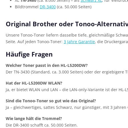
XL
TN-3480
(ca. 8.000 Seiten) – als
Schwarz XL
; für Vieldruc
Bildtrommel
DR-3400
(ca. 50.000 Seiten)
Original Brother oder Tonoo-Alternati
Unsere Tonoo-Toner liefern dasselbe tiefe, gleichmäßige Schwa
Seite. Auf jeden Tonoo-Toner:
3 Jahre Garantie
, die Druckergar
Häufige Fragen
Welcher Toner passt in den HL-L5200DW?
Der TN-3430 (Standard, ca. 3.000 Seiten) oder der ergiebigere TN
Hat der HL-L5200DW WLAN?
Ja, er bietet WLAN und LAN – die LAN-only-Variante ist der HL-L
Sind die Tonoo-Toner so gut wie das Original?
Ja – gleichwertiges, sattes Schwarz, nur günstiger, mit 3 Jahren
Wie lange hält die Trommel?
Die DR-3400 schafft ca. 50.000 Seiten.