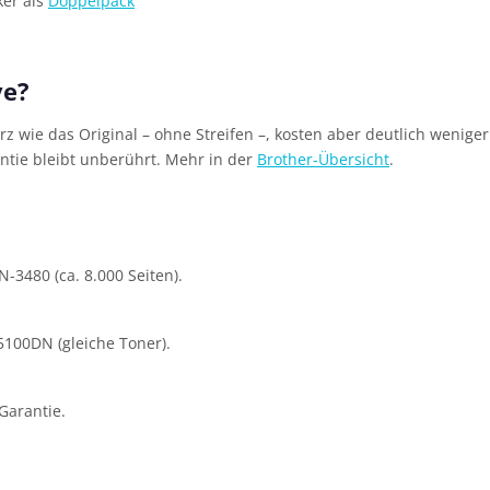
ker als
Doppelpack
ve?
rz wie das Original – ohne Streifen –, kosten aber deutlich wenig
antie bleibt unberührt. Mehr in der
Brother-Übersicht
.
-3480 (ca. 8.000 Seiten).
5100DN (gleiche Toner).
 Garantie.