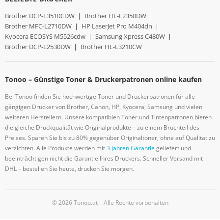
Brother DCP-L3510CDW
|
Brother HL-L2350DW
|
Brother MFC-L2710DW
|
HP LaserJet Pro M404dn
|
Kyocera ECOSYS M5526cdw
|
Samsung Xpress C480W
|
Brother DCP-L2530DW
|
Brother HL-L3210CW
Tonoo – Günstige Toner & Druckerpatronen online kaufen
Bei Tonoo finden Sie hochwertige Toner und Druckerpatronen für alle
gängigen Drucker von Brother, Canon, HP, Kyocera, Samsung und vielen
weiteren Herstellern. Unsere kompatiblen Toner und Tintenpatronen bieten
die gleiche Druckqualität wie Originalprodukte – zu einem Bruchteil des
Preises. Sparen Sie bis zu 80% gegenüber Originaltoner, ohne auf Qualität zu
verzichten. Alle Produkte werden mit
3 Jahren Garantie
geliefert und
beeinträchtigen nicht die Garantie Ihres Druckers. Schneller Versand mit
DHL – bestellen Sie heute, drucken Sie morgen.
© 2026 Tonoo.at – Alle Rechte vorbehalten