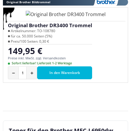
Original Brother Bildtrommel
Original Brother DR3400 Trommel
■ Artikelnummer: TO-108780
■ für ca. 50.000 Seiten (5%)
■ Preis/100 Seiten: 0,30 €
149,95 €
Regulärer Preis:
Preise inkl. MwSt. zzgl. Versandkosten
Sofort lieferbar! Lieferzeit 1-2 Werktage
−
+
In den Warenkorb
Toner für den Brother MFC-L6950dw