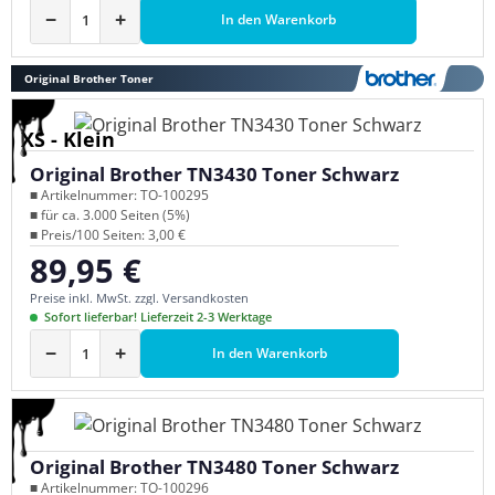
−
+
In den Warenkorb
Original Brother Toner
XS - Klein
Original Brother TN3430 Toner Schwarz
■ Artikelnummer: TO-100295
■ für ca. 3.000 Seiten (5%)
■ Preis/100 Seiten: 3,00 €
89,95 €
Regulärer Preis:
Preise inkl. MwSt. zzgl. Versandkosten
Sofort lieferbar! Lieferzeit 2-3 Werktage
−
+
In den Warenkorb
Original Brother TN3480 Toner Schwarz
■ Artikelnummer: TO-100296