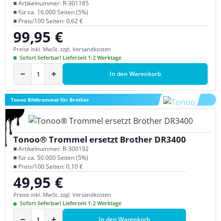
■ Artikelnummer: R-301185
■ für ca. 16.000 Seiten (5%)
■ Preis/100 Seiten: 0,62 €
99,95 €
Regulärer Preis:
Preise inkl. MwSt. zzgl. Versandkosten
Sofort lieferbar! Lieferzeit 1-2 Werktage
−
+
In den Warenkorb
Tonoo Bildtrommel für Brother
Tonoo® Trommel ersetzt Brother DR3400
■ Artikelnummer: R-300192
■ für ca. 50.000 Seiten (5%)
■ Preis/100 Seiten: 0,10 €
49,95 €
Regulärer Preis:
Preise inkl. MwSt. zzgl. Versandkosten
Sofort lieferbar! Lieferzeit 1-2 Werktage
−
+
In den Warenkorb