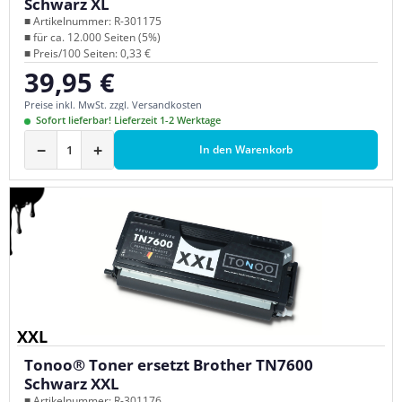
Schwarz XL
■ Artikelnummer: R-301175
■ für ca. 12.000 Seiten (5%)
■ Preis/100 Seiten: 0,33 €
39,95 €
Regulärer Preis:
Preise inkl. MwSt. zzgl. Versandkosten
Sofort lieferbar! Lieferzeit 1-2 Werktage
−
+
In den Warenkorb
XXL
Tonoo® Toner ersetzt Brother TN7600
Schwarz XXL
■ Artikelnummer: R-301176