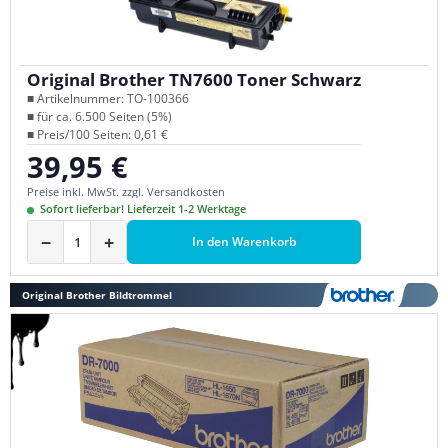
Original Brother TN7600 Toner Schwarz
■ Artikelnummer: TO-100366
■ für ca. 6.500 Seiten (5%)
■ Preis/100 Seiten: 0,61 €
39,95 €
Regulärer Preis:
Preise inkl. MwSt. zzgl. Versandkosten
Sofort lieferbar! Lieferzeit 1-2 Werktage
−
+
In den Warenkorb
Original Brother Bildtrommel