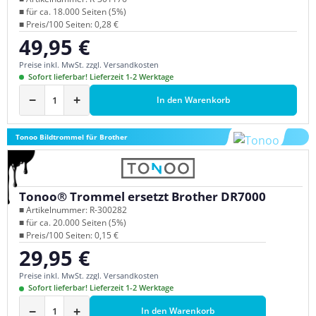
■ für ca. 18.000 Seiten (5%)
■ Preis/100 Seiten: 0,28 €
49,95 €
Regulärer Preis:
Preise inkl. MwSt. zzgl. Versandkosten
Sofort lieferbar! Lieferzeit 1-2 Werktage
−
+
In den Warenkorb
Tonoo Bildtrommel für Brother
Tonoo® Trommel ersetzt Brother DR7000
■ Artikelnummer: R-300282
■ für ca. 20.000 Seiten (5%)
■ Preis/100 Seiten: 0,15 €
29,95 €
Regulärer Preis:
Preise inkl. MwSt. zzgl. Versandkosten
Sofort lieferbar! Lieferzeit 1-2 Werktage
−
+
In den Warenkorb