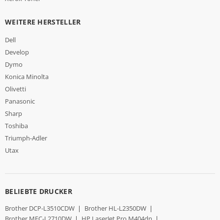
WEITERE HERSTELLER
Dell
Develop
Dymo
Konica Minolta
Olivetti
Panasonic
Sharp
Toshiba
Triumph-Adler
Utax
BELIEBTE DRUCKER
Brother DCP-L3510CDW
|
Brother HL-L2350DW
|
Brother MFC-L2710DW
|
HP LaserJet Pro M404dn
|