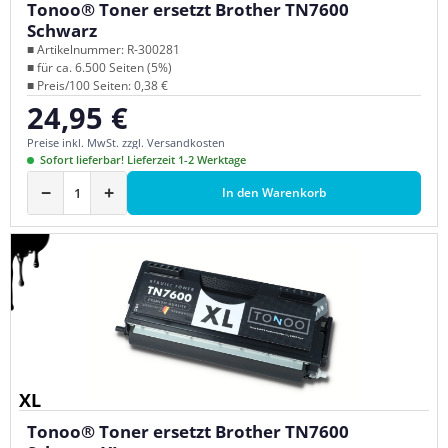
Tonoo® Toner ersetzt Brother TN7600
Schwarz
■ Artikelnummer: R-300281
■ für ca. 6.500 Seiten (5%)
■ Preis/100 Seiten: 0,38 €
24,95 €
Regulärer Preis:
Preise inkl. MwSt. zzgl. Versandkosten
Sofort lieferbar! Lieferzeit 1-2 Werktage
−
+
In den Warenkorb
XL
Tonoo® Toner ersetzt Brother TN7600