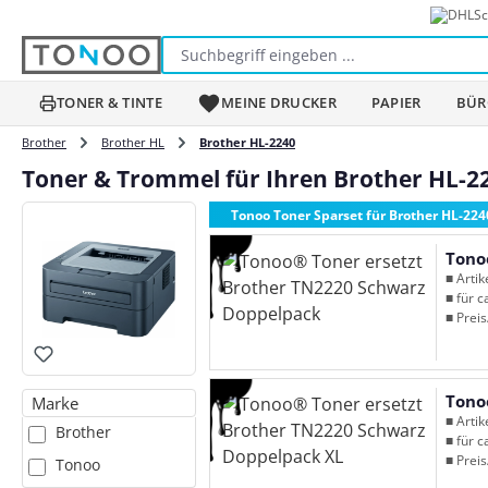
Sc
m Hauptinhalt springen
Zur Suche springen
Zur Hauptnavigation springen
TONER & TINTE
MEINE DRUCKER
PAPIER
BÜR
Brother
Brother HL
Brother HL-2240
Toner & Trommel für Ihren Brother HL-2
Tonoo Toner Sparset für Brother HL-224
Tono
■ Arti
■ für c
■ Preis
Tono
Marke
■ Arti
Brother
■ für c
■ Preis
Tonoo