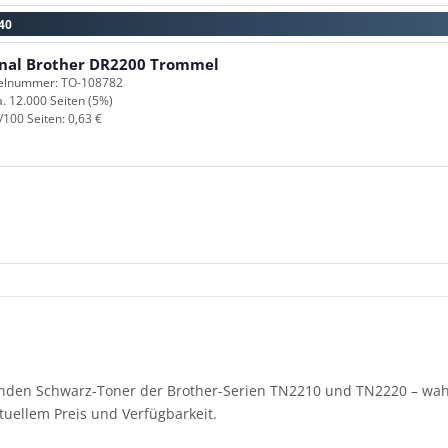
40
inal Brother DR2200 Trommel
kelnummer: TO-108782
a. 12.000 Seiten (5%)
/100 Seiten: 0,63 €
enden Schwarz-Toner der Brother-Serien TN2210 und TN2220 – wahlw
tuellem Preis und Verfügbarkeit.