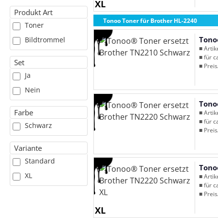
XL
Produkt Art
Tonoo Toner für Brother HL-2240
Toner
Tono
Bildtrommel
■ Arti
■ für c
Set
■ Preis
Ja
Nein
Tono
Farbe
■ Arti
■ für c
Schwarz
■ Preis
Variante
Standard
Tono
XL
■ Arti
■ für c
■ Preis
XL