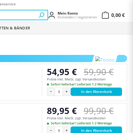
enservice
Mein Konto
0,00 €
Anmelden / registrieren
Warenkor
ETTEN & BÄNDER
Regulärer Pr
54,95 €
59,90 €
Verkaufspreis:
Preise inkl. MwSt. zzgl. Versandkosten
Sofort lieferbar! Lieferzeit 1-2 Werktage
−
+
In den Warenkorb
Regulärer Pr
89,95 €
99,90 €
Verkaufspreis:
Preise inkl. MwSt. zzgl. Versandkosten
Sofort lieferbar! Lieferzeit 1-2 Werktage
−
+
In den Warenkorb