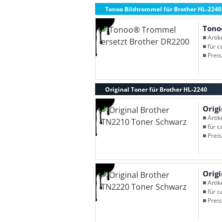
Tonoo Bildtrommel für Brother HL-2240
Tono
■ Arti
■ für c
■ Preis
Original Toner für Brother HL-2240
Orig
■ Arti
■ für c
■ Preis
Orig
■ Arti
■ für c
■ Preis