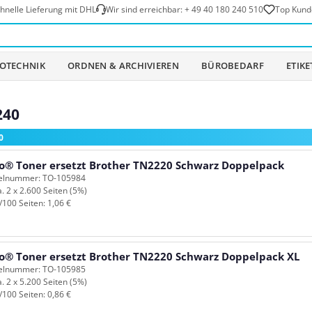
hnelle Lieferung mit DHL
Wir sind erreichbar:
+ 49 40 180 240 510
Top Kund
OTECHNIK
ORDNEN & ARCHIVIEREN
BÜROBEDARF
ETIK
240
0
o® Toner ersetzt Brother TN2220 Schwarz Doppelpack
kelnummer: TO-105984
a. 2 x 2.600 Seiten (5%)
/100 Seiten: 1,06 €
o® Toner ersetzt Brother TN2220 Schwarz Doppelpack XL
kelnummer: TO-105985
a. 2 x 5.200 Seiten (5%)
/100 Seiten: 0,86 €