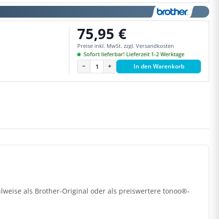
75,95 €
Regulärer Preis:
Preise inkl. MwSt. zzgl. Versandkosten
Sofort lieferbar! Lieferzeit 1-2 Werktage
−
+
In den Warenkorb
eise als Brother-Original oder als preiswertere tonoo®-