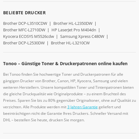
BELIEBTE DRUCKER
Brother DCP-L3510CDW
|
Brother HL-L2350DW
|
Brother MFC-L2710DW
|
HP LaserJet Pro M404dn
|
Kyocera ECOSYS M5526cdw
|
Samsung Xpress C480W
|
Brother DCP-L2530DW
|
Brother HL-L3210CW
Tonoo – Günstige Toner & Druckerpatronen online kaufen
Bei Tonoo finden Sie hochwertige Toner und Druckerpatronen für alle
gängigen Drucker von Brother, Canon, HP, Kyocera, Samsung und vielen
weiteren Herstellern. Unsere kompatiblen Toner und Tintenpatronen bieten
die gleiche Druckqualität wie Originalprodukte – zu einem Bruchteil des
Preises. Sparen Sie bis zu 80% gegenüber Originaltoner, ohne auf Qualität zu
verzichten. Alle Produkte werden mit
3 Jahren Garantie
geliefert und
beeinträchtigen nicht die Garantie Ihres Druckers. Schneller Versand mit
DHL – bestellen Sie heute, drucken Sie morgen.