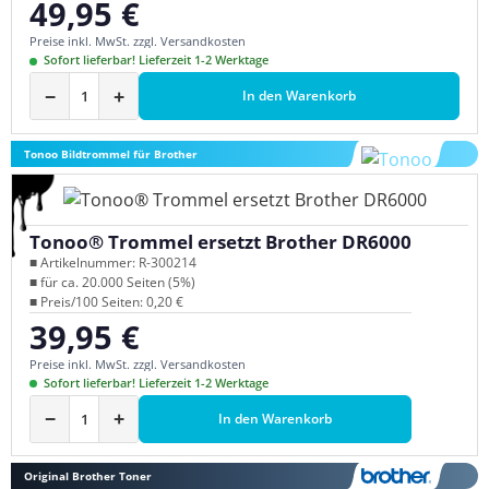
49,95 €
Regulärer Preis:
Preise inkl. MwSt. zzgl. Versandkosten
Sofort lieferbar! Lieferzeit 1-2 Werktage
−
+
In den Warenkorb
Tonoo Bildtrommel für Brother
Tonoo® Trommel ersetzt Brother DR6000
■ Artikelnummer: R-300214
■ für ca. 20.000 Seiten (5%)
■ Preis/100 Seiten: 0,20 €
39,95 €
Regulärer Preis:
Preise inkl. MwSt. zzgl. Versandkosten
Sofort lieferbar! Lieferzeit 1-2 Werktage
−
+
In den Warenkorb
Original Brother Toner