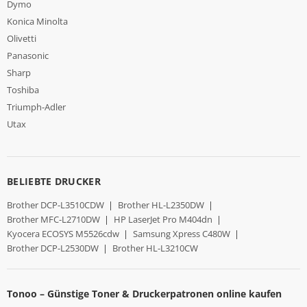
Dymo
Konica Minolta
Olivetti
Panasonic
Sharp
Toshiba
Triumph-Adler
Utax
BELIEBTE DRUCKER
Brother DCP-L3510CDW
|
Brother HL-L2350DW
|
Brother MFC-L2710DW
|
HP LaserJet Pro M404dn
|
Kyocera ECOSYS M5526cdw
|
Samsung Xpress C480W
|
Brother DCP-L2530DW
|
Brother HL-L3210CW
Tonoo – Günstige Toner & Druckerpatronen online kaufen