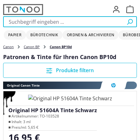
Zum Hauptinhalt springen
Ware
PAPIER
BÜROTECHNIK
ORDNEN & ARCHIVIEREN
BÜROBE
Canon
Canon BP
Canon BP10d
Patronen & Tinte für Ihren Canon BP10d
Produkte filtern
Original Canon Tinte
Original HP 51604A Tinte Schwarz
■ Artikelnummer: TO-103528
■ Inhalt: 3 ml
■ Preis/ml: 5,65 €
16,95 €
Regulärer Preis: