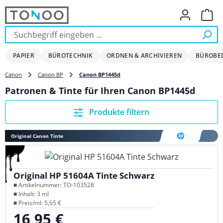
Zum Hauptinhalt springen
Ware
PAPIER
BÜROTECHNIK
ORDNEN & ARCHIVIEREN
BÜROBE
Canon
Canon BP
Canon BP1445d
Patronen & Tinte für Ihren Canon BP1445d
Produkte filtern
Original Canon Tinte
Original HP 51604A Tinte Schwarz
■ Artikelnummer: TO-103528
■ Inhalt: 3 ml
■ Preis/ml: 5,65 €
16,95 €
Regulärer Preis: