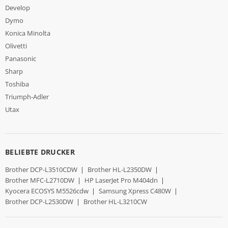
Develop
Dymo
Konica Minolta
Olivetti
Panasonic
Sharp
Toshiba
Triumph-Adler
Utax
BELIEBTE DRUCKER
Brother DCP-L3510CDW
|
Brother HL-L2350DW
|
Brother MFC-L2710DW
|
HP LaserJet Pro M404dn
|
Kyocera ECOSYS M5526cdw
|
Samsung Xpress C480W
|
Brother DCP-L2530DW
|
Brother HL-L3210CW