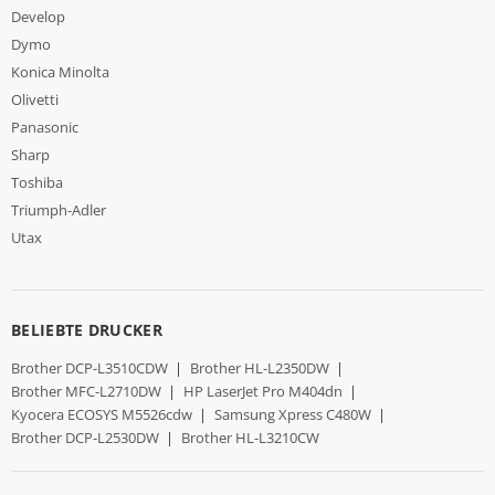
Develop
Dymo
Konica Minolta
Olivetti
Panasonic
Sharp
Toshiba
Triumph-Adler
Utax
BELIEBTE DRUCKER
Brother DCP-L3510CDW
|
Brother HL-L2350DW
|
Brother MFC-L2710DW
|
HP LaserJet Pro M404dn
|
Kyocera ECOSYS M5526cdw
|
Samsung Xpress C480W
|
Brother DCP-L2530DW
|
Brother HL-L3210CW