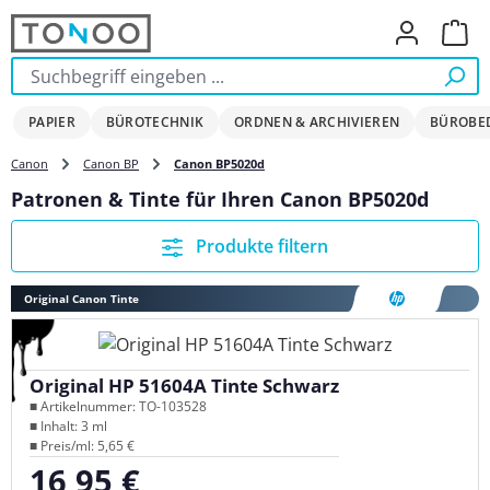
Zum Hauptinhalt springen
Ware
PAPIER
BÜROTECHNIK
ORDNEN & ARCHIVIEREN
BÜROBE
Canon
Canon BP
Canon BP5020d
Patronen & Tinte für Ihren Canon BP5020d
Produkte filtern
Original Canon Tinte
Original HP 51604A Tinte Schwarz
■ Artikelnummer: TO-103528
■ Inhalt: 3 ml
■ Preis/ml: 5,65 €
16,95 €
Regulärer Preis: