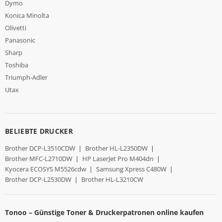
Dymo
Konica Minolta
Olivetti
Panasonic
Sharp
Toshiba
Triumph-Adler
Utax
BELIEBTE DRUCKER
Brother DCP-L3510CDW
|
Brother HL-L2350DW
|
Brother MFC-L2710DW
|
HP LaserJet Pro M404dn
|
Kyocera ECOSYS M5526cdw
|
Samsung Xpress C480W
|
Brother DCP-L2530DW
|
Brother HL-L3210CW
Tonoo – Günstige Toner & Druckerpatronen online kaufen