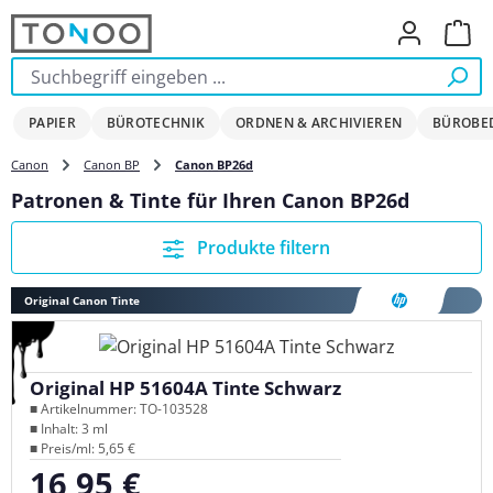
Zum Hauptinhalt springen
Ware
PAPIER
BÜROTECHNIK
ORDNEN & ARCHIVIEREN
BÜROBE
Canon
Canon BP
Canon BP26d
Patronen & Tinte für Ihren Canon BP26d
Produkte filtern
Original Canon Tinte
Original HP 51604A Tinte Schwarz
■ Artikelnummer: TO-103528
■ Inhalt: 3 ml
■ Preis/ml: 5,65 €
16,95 €
Regulärer Preis: