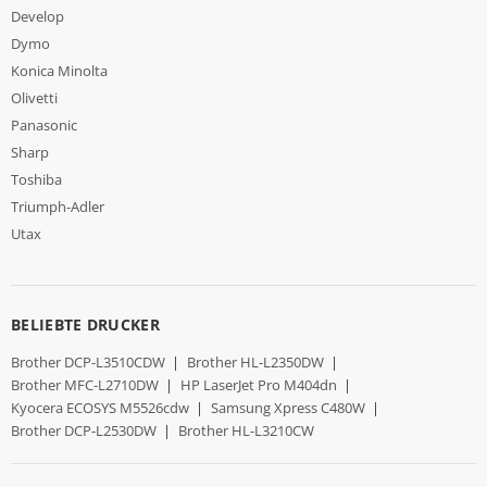
Develop
Dymo
Konica Minolta
Olivetti
Panasonic
Sharp
Toshiba
Triumph-Adler
Utax
BELIEBTE DRUCKER
Brother DCP-L3510CDW
|
Brother HL-L2350DW
|
Brother MFC-L2710DW
|
HP LaserJet Pro M404dn
|
Kyocera ECOSYS M5526cdw
|
Samsung Xpress C480W
|
Brother DCP-L2530DW
|
Brother HL-L3210CW