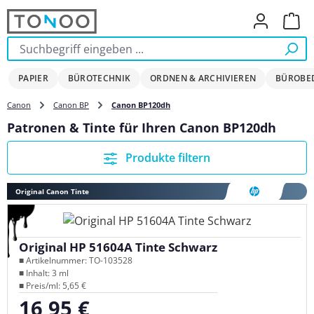
Zum Hauptinhalt springen
Ware
PAPIER
BÜROTECHNIK
ORDNEN & ARCHIVIEREN
BÜROBE
Canon
Canon BP
Canon BP120dh
Patronen & Tinte für Ihren Canon BP120dh
Produkte filtern
Original Canon Tinte
Original HP 51604A Tinte Schwarz
■ Artikelnummer: TO-103528
■ Inhalt: 3 ml
■ Preis/ml: 5,65 €
16,95 €
Regulärer Preis: