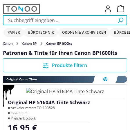
Zum Hauptinhalt springen
Ware
PAPIER
BÜROTECHNIK
ORDNEN & ARCHIVIEREN
BÜROBE
Canon
Canon BP
Canon BP1600lts
Patronen & Tinte für Ihren Canon BP1600lts
Produkte filtern
Original Canon Tinte
Original HP 51604A Tinte Schwarz
■ Artikelnummer: TO-103528
■ Inhalt: 3 ml
■ Preis/ml: 5,65 €
16,95 €
Regulärer Preis: