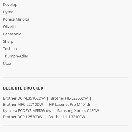
Develop
Dymo
Konica Minolta
Olivetti
Panasonic
Sharp
Toshiba
Triumph-Adler
Utax
BELIEBTE DRUCKER
Brother DCP-L3510CDW
|
Brother HL-L2350DW
|
Brother MFC-L2710DW
|
HP LaserJet Pro M404dn
|
Kyocera ECOSYS M5526cdw
|
Samsung Xpress C480W
|
Brother DCP-L2530DW
|
Brother HL-L3210CW