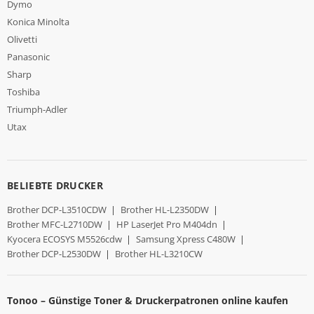
Dymo
Konica Minolta
Olivetti
Panasonic
Sharp
Toshiba
Triumph-Adler
Utax
BELIEBTE DRUCKER
Brother DCP-L3510CDW
|
Brother HL-L2350DW
|
Brother MFC-L2710DW
|
HP LaserJet Pro M404dn
|
Kyocera ECOSYS M5526cdw
|
Samsung Xpress C480W
|
Brother DCP-L2530DW
|
Brother HL-L3210CW
Tonoo – Günstige Toner & Druckerpatronen online kaufen