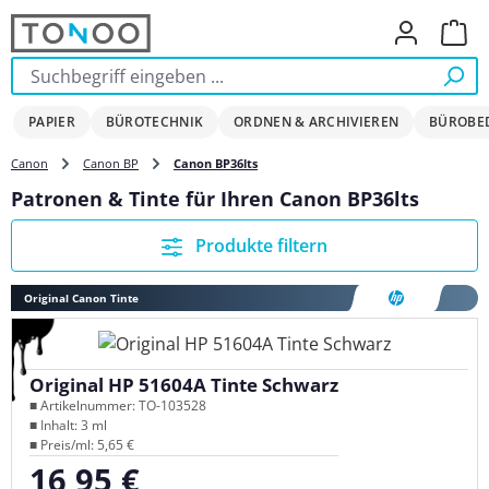
Zum Hauptinhalt springen
Ware
PAPIER
BÜROTECHNIK
ORDNEN & ARCHIVIEREN
BÜROBE
Canon
Canon BP
Canon BP36lts
Patronen & Tinte für Ihren Canon BP36lts
Produkte filtern
Original Canon Tinte
Original HP 51604A Tinte Schwarz
■ Artikelnummer: TO-103528
■ Inhalt: 3 ml
■ Preis/ml: 5,65 €
16,95 €
Regulärer Preis: