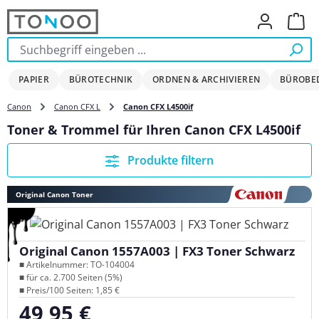
Zum Hauptinhalt springen
Ware
PAPIER
BÜROTECHNIK
ORDNEN & ARCHIVIEREN
BÜROBE
Canon
Canon CFX L
Canon CFX L4500if
Toner & Trommel für Ihren Canon CFX L4500if
Produkte filtern
Original Canon Toner
Original Canon 1557A003 | FX3 Toner Schwarz
■ Artikelnummer: TO-104004
■ für ca. 2.700 Seiten (5%)
■ Preis/100 Seiten: 1,85 €
49,95 €
Regulärer Preis: