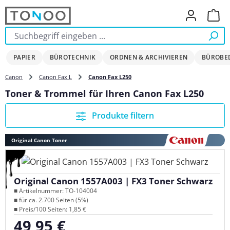
Zum Hauptinhalt springen
Ware
PAPIER
BÜROTECHNIK
ORDNEN & ARCHIVIEREN
BÜROBE
Canon
Canon Fax L
Canon Fax L250
Toner & Trommel für Ihren Canon Fax L250
Produkte filtern
Original Canon Toner
Original Canon 1557A003 | FX3 Toner Schwarz
■ Artikelnummer: TO-104004
■ für ca. 2.700 Seiten (5%)
■ Preis/100 Seiten: 1,85 €
49,95 €
Regulärer Preis: