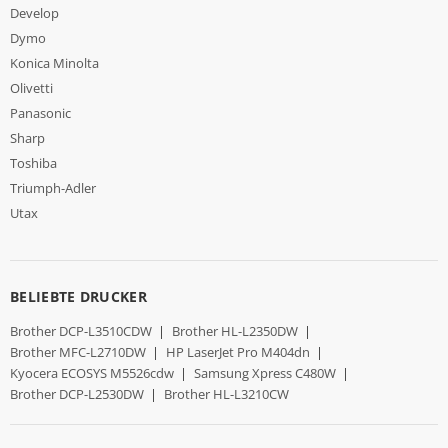
Develop
Dymo
Konica Minolta
Olivetti
Panasonic
Sharp
Toshiba
Triumph-Adler
Utax
BELIEBTE DRUCKER
Brother DCP-L3510CDW
|
Brother HL-L2350DW
|
Brother MFC-L2710DW
|
HP LaserJet Pro M404dn
|
Kyocera ECOSYS M5526cdw
|
Samsung Xpress C480W
|
Brother DCP-L2530DW
|
Brother HL-L3210CW