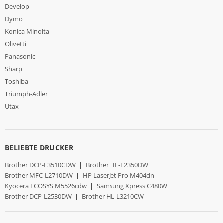
Develop
Dymo
Konica Minolta
Olivetti
Panasonic
Sharp
Toshiba
Triumph-Adler
Utax
BELIEBTE DRUCKER
Brother DCP-L3510CDW
|
Brother HL-L2350DW
|
Brother MFC-L2710DW
|
HP LaserJet Pro M404dn
|
Kyocera ECOSYS M5526cdw
|
Samsung Xpress C480W
|
Brother DCP-L2530DW
|
Brother HL-L3210CW