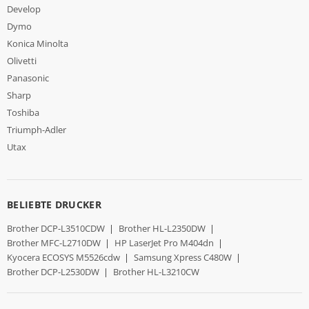
Develop
Dymo
Konica Minolta
Olivetti
Panasonic
Sharp
Toshiba
Triumph-Adler
Utax
BELIEBTE DRUCKER
Brother DCP-L3510CDW
|
Brother HL-L2350DW
|
Brother MFC-L2710DW
|
HP LaserJet Pro M404dn
|
Kyocera ECOSYS M5526cdw
|
Samsung Xpress C480W
|
Brother DCP-L2530DW
|
Brother HL-L3210CW