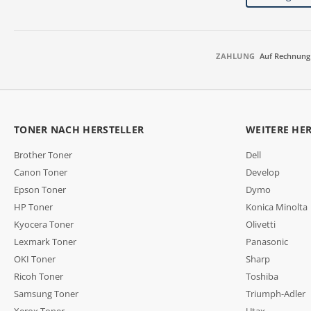
ZAHLUNG
Auf Rechnung
TONER NACH HERSTELLER
WEITERE HE
Brother Toner
Dell
Canon Toner
Develop
Epson Toner
Dymo
HP Toner
Konica Minolta
Kyocera Toner
Olivetti
Lexmark Toner
Panasonic
OKI Toner
Sharp
Ricoh Toner
Toshiba
Samsung Toner
Triumph-Adler
Xerox Toner
Utax