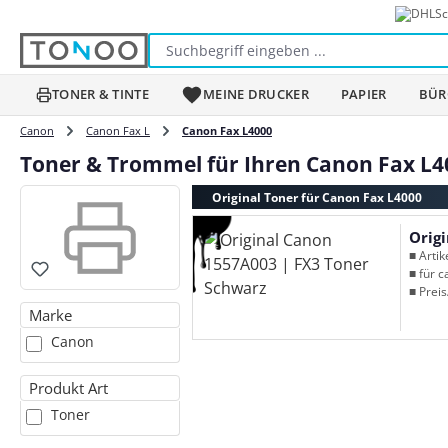
Sc
m Hauptinhalt springen
Zur Suche springen
Zur Hauptnavigation springen
TONER & TINTE
MEINE DRUCKER
PAPIER
BÜR
Canon
Canon Fax L
Canon Fax L4000
Toner & Trommel für Ihren Canon Fax L4
Original Toner für Canon Fax L4000
Orig
■ Arti
■ für c
■ Preis
Marke
Canon
Produkt Art
Toner