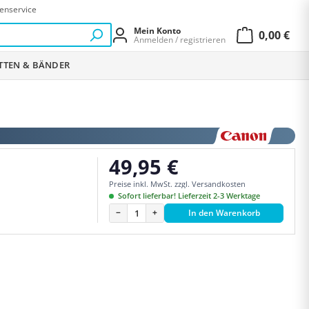
enservice
Mein Konto
0,00 €
Anmelden / registrieren
Warenkor
ETTEN & BÄNDER
49,95 €
Regulärer Preis:
Preise inkl. MwSt. zzgl. Versandkosten
Sofort lieferbar! Lieferzeit 2-3 Werktage
−
+
In den Warenkorb