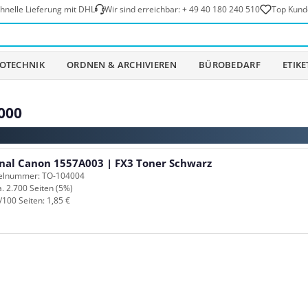
hnelle Lieferung mit DHL
Wir sind erreichbar:
+ 49 40 180 240 510
Top Kund
OTECHNIK
ORDNEN & ARCHIVIEREN
BÜROBEDARF
ETIK
000
inal Canon 1557A003 | FX3 Toner Schwarz
kelnummer: TO-104004
a. 2.700 Seiten (5%)
/100 Seiten: 1,85 €