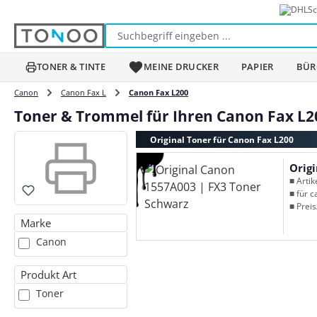
Sc
m Hauptinhalt springen
Zur Suche springen
Zur Hauptnavigation springen
TONER & TINTE
MEINE DRUCKER
PAPIER
BÜR
Canon
Canon Fax L
Canon Fax L200
Toner & Trommel für Ihren Canon Fax L2
Original Toner für Canon Fax L200
Orig
■ Arti
■ für c
■ Preis
Marke
Canon
Produkt Art
Toner