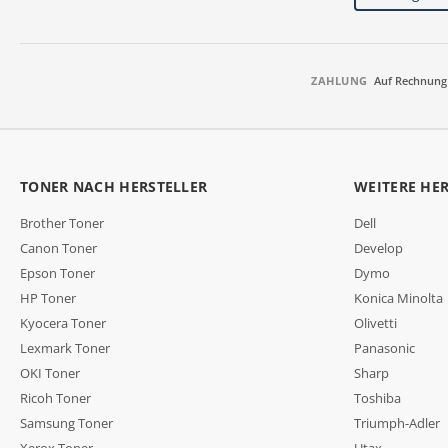
ZAHLUNG
Auf Rechnung
TONER NACH HERSTELLER
WEITERE HE
Brother Toner
Dell
Canon Toner
Develop
Epson Toner
Dymo
HP Toner
Konica Minolta
Kyocera Toner
Olivetti
Lexmark Toner
Panasonic
OKI Toner
Sharp
Ricoh Toner
Toshiba
Samsung Toner
Triumph-Adler
Xerox Toner
Utax