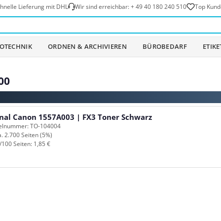
hnelle Lieferung mit DHL
Wir sind erreichbar:
+ 49 40 180 240 510
Top Kund
OTECHNIK
ORDNEN & ARCHIVIEREN
BÜROBEDARF
ETIK
00
inal Canon 1557A003 | FX3 Toner Schwarz
kelnummer: TO-104004
a. 2.700 Seiten (5%)
/100 Seiten: 1,85 €