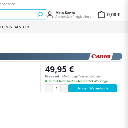
enservice
Mein Konto
0,00 €
Anmelden / registrieren
Warenkor
ETTEN & BÄNDER
49,95 €
Regulärer Preis:
Preise inkl. MwSt. zzgl. Versandkosten
Sofort lieferbar! Lieferzeit 2-3 Werktage
−
+
In den Warenkorb