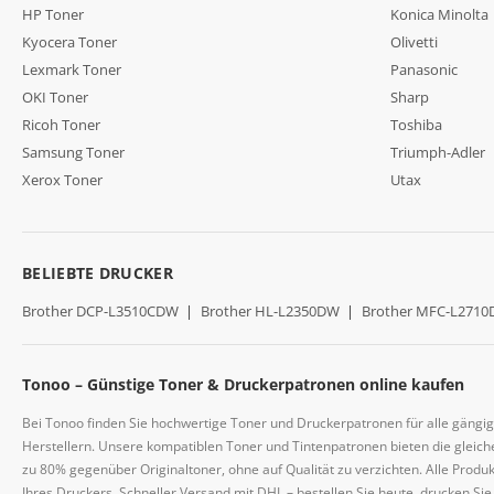
HP Toner
Konica Minolta
Kyocera Toner
Olivetti
Lexmark Toner
Panasonic
OKI Toner
Sharp
Ricoh Toner
Toshiba
Samsung Toner
Triumph-Adler
Xerox Toner
Utax
BELIEBTE DRUCKER
Brother DCP-L3510CDW
|
Brother HL-L2350DW
|
Brother MFC-L271
Tonoo – Günstige Toner & Druckerpatronen online kaufen
Bei Tonoo finden Sie hochwertige Toner und Druckerpatronen für alle gängi
Herstellern. Unsere kompatiblen Toner und Tintenpatronen bieten die gleiche
zu 80% gegenüber Originaltoner, ohne auf Qualität zu verzichten. Alle Prod
Ihres Druckers. Schneller Versand mit DHL – bestellen Sie heute, drucken Si