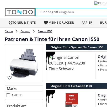
Sc
m Hauptinhalt springen
Zur Suche springen
Zur Hauptnavigation springen
TONER & TINTE
MEINE DRUCKER
PAPIER
BÜR
Canon
Canon I
Canon I550
Patronen & Tinte für Ihren Canon I550
Original Tinte Sparset für Canon I550
Orig
■ Arti
■ für c
■ Preis
Original Tinte für Canon I550
Marke
Canon
Orig
■ Arti
■ für c
Produkt Art