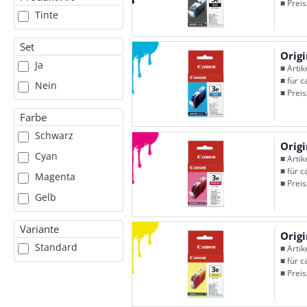
■ Preis
Tinte
Set
Orig
Ja
■ Arti
■ für c
Nein
■ Preis
Farbe
Schwarz
Orig
Cyan
■ Arti
■ für c
Magenta
■ Preis
Gelb
Variante
Orig
Standard
■ Arti
■ für c
■ Preis