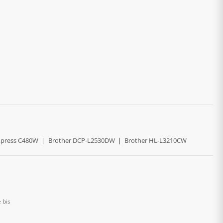
press C480W
|
Brother DCP-L2530DW
|
Brother HL-L3210CW
 bis