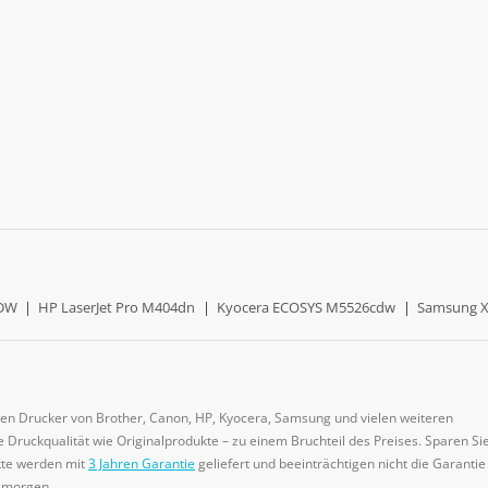
0DW
|
HP LaserJet Pro M404dn
|
Kyocera ECOSYS M5526cdw
|
Samsung X
gen Drucker von Brother, Canon, HP, Kyocera, Samsung und vielen weiteren
 Druckqualität wie Originalprodukte – zu einem Bruchteil des Preises. Sparen Sie
ukte werden mit
3 Jahren Garantie
geliefert und beeinträchtigen nicht die Garantie
e morgen.