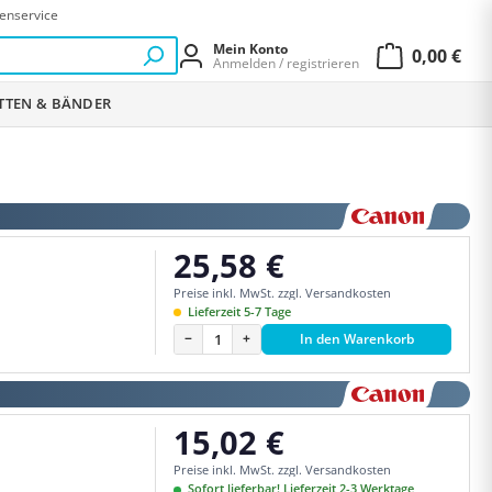
enservice
Mein Konto
0,00 €
Anmelden / registrieren
Warenkor
ETTEN & BÄNDER
25,58 €
Regulärer Preis:
Preise inkl. MwSt. zzgl. Versandkosten
Lieferzeit 5-7 Tage
−
+
In den Warenkorb
15,02 €
Regulärer Preis:
Preise inkl. MwSt. zzgl. Versandkosten
Sofort lieferbar! Lieferzeit 2-3 Werktage