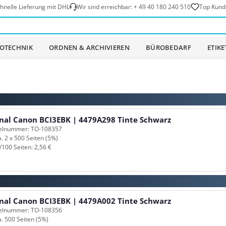
hnelle Lieferung mit DHL
Wir sind erreichbar:
+ 49 40 180 240 510
Top Kund
OTECHNIK
ORDNEN & ARCHIVIEREN
BÜROBEDARF
ETIK
inal Canon BCI3EBK | 4479A298 Tinte Schwarz
kelnummer: TO-108357
a. 2 x 500 Seiten (5%)
/100 Seiten: 2,56 €
inal Canon BCI3EBK | 4479A002 Tinte Schwarz
kelnummer: TO-108356
a. 500 Seiten (5%)