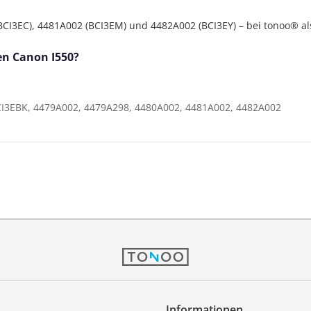
I3EC), 4481A002 (BCI3EM) und 4482A002 (BCI3EY) – bei tonoo® als 
den Canon I550?
CI3EBK, 4479A002, 4479A298, 4480A002, 4481A002, 4482A002
Informationen