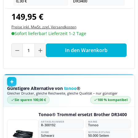
0,30 €
DR3400
149,95 €
Preise inkl. MwSt. zzgl. Versandkosten
Sofort lieferbar! Lieferzeit 1-2 Tage
Produkt Anzahl: Gib den gewünschten We
In den Warenkorb
Günstigere Alternative von
tonoo
®
Gleicher Drucker, gleiche Reichweite, gleiche Qualität – nur günstiger
Sie sparen 100,00 €
100 % kompatibel
Tonoo® Trommel ersetzt Brother DR3400
ARTIKELNUMMER
MARKE
R-300192
Tonoo
FARBE
SEITENLEISTUNG
Schwarz
50.000 Seiten