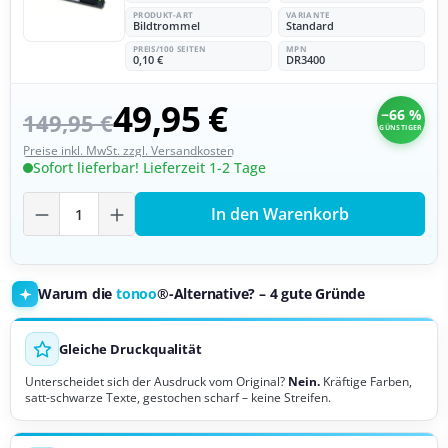
PRODUKT-ART
VARIANTE
Bildtrommel
Standard
PREIS/100 SEITEN
MPN
0,10 €
DR3400
49,95 €
−66 %
149,95 €
GÜNSTIGER
Preise inkl. MwSt. zzgl. Versandkosten
Sofort lieferbar! Lieferzeit 1-2 Tage
Produkt Anzahl: Gib den gewünschten Wer
In den Warenkorb
Warum die
tonoo
®-Alternative? – 4 gute Gründe
Gleiche Druckqualität
Unterscheidet sich der Ausdruck vom Original?
Nein.
Kräftige Farben,
satt-schwarze Texte, gestochen scharf – keine Streifen.