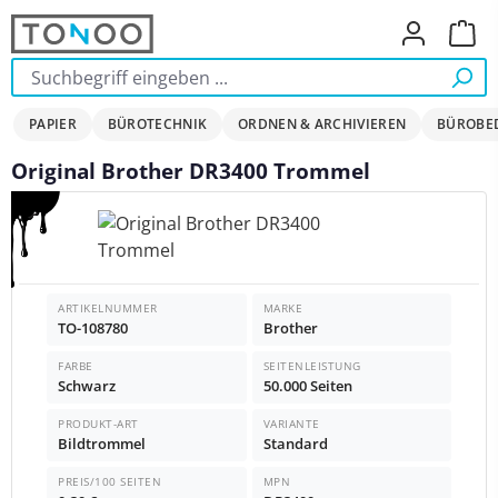
Zum Hauptinhalt springen
Ware
PAPIER
BÜROTECHNIK
ORDNEN & ARCHIVIEREN
BÜROBE
Original Brother DR3400 Trommel
Bildergalerie überspringen
ARTIKELNUMMER
MARKE
TO-108780
Brother
FARBE
SEITENLEISTUNG
Schwarz
50.000 Seiten
PRODUKT-ART
VARIANTE
Bildtrommel
Standard
PREIS/100 SEITEN
MPN