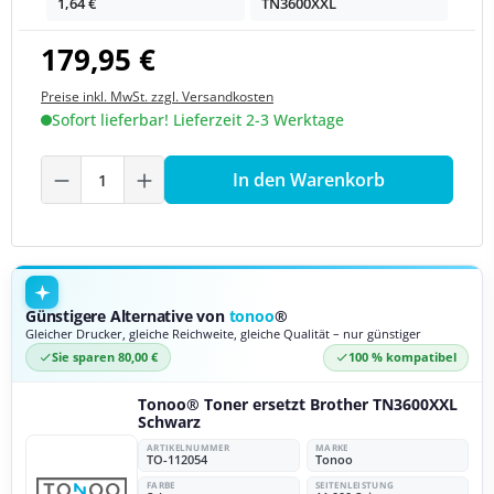
1,64 €
TN3600XXL
179,95 €
Preise inkl. MwSt. zzgl. Versandkosten
Sofort lieferbar! Lieferzeit 2-3 Werktage
Produkt Anzahl: Gib den gewünschten We
In den Warenkorb
Günstigere Alternative von
tonoo
®
Gleicher Drucker, gleiche Reichweite, gleiche Qualität – nur günstiger
Sie sparen 80,00 €
100 % kompatibel
Tonoo® Toner ersetzt Brother TN3600XXL
Schwarz
ARTIKELNUMMER
MARKE
TO-112054
Tonoo
FARBE
SEITENLEISTUNG