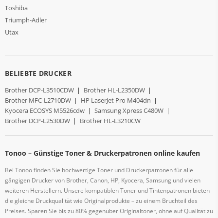
Toshiba
Triumph-Adler
Utax
BELIEBTE DRUCKER
Brother DCP-L3510CDW
|
Brother HL-L2350DW
|
Brother MFC-L2710DW
|
HP LaserJet Pro M404dn
|
Kyocera ECOSYS M5526cdw
|
Samsung Xpress C480W
|
Brother DCP-L2530DW
|
Brother HL-L3210CW
Tonoo – Günstige Toner & Druckerpatronen online kaufen
Bei Tonoo finden Sie hochwertige Toner und Druckerpatronen für alle
gängigen Drucker von Brother, Canon, HP, Kyocera, Samsung und vielen
weiteren Herstellern. Unsere kompatiblen Toner und Tintenpatronen bieten
die gleiche Druckqualität wie Originalprodukte – zu einem Bruchteil des
Preises. Sparen Sie bis zu 80% gegenüber Originaltoner, ohne auf Qualität zu