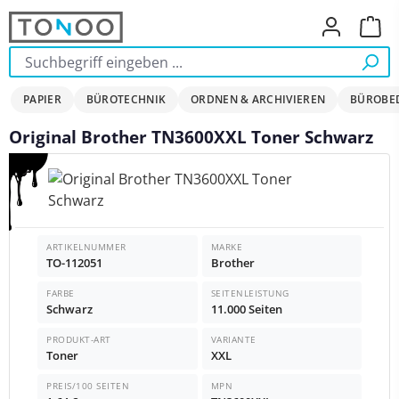
Zum Hauptinhalt springen
Ware
PAPIER
BÜROTECHNIK
ORDNEN & ARCHIVIEREN
BÜROBE
Original Brother TN3600XXL Toner Schwarz
Bildergalerie überspringen
ARTIKELNUMMER
MARKE
TO-112051
Brother
FARBE
SEITENLEISTUNG
Schwarz
11.000 Seiten
PRODUKT-ART
VARIANTE
Toner
XXL
PREIS/100 SEITEN
MPN