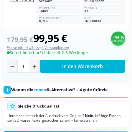
Schwarz
11.000 Seiten
PRODUKT-ART
VARIANTE
Toner
XXL
PREIS/100 SEITEN
MPN
0,91 €
TN3600XXL
99,95 €
−44 %
179,95 €
GÜNSTIGER
Preise inkl. MwSt. zzgl. Versandkosten
Sofort lieferbar! Lieferzeit 2-3 Werktage
Produkt Anzahl: Gib den gewünschten Wer
In den Warenkorb
Warum die
tonoo
®-Alternative? – 4 gute Gründe
Gleiche Druckqualität
Unterscheidet sich der Ausdruck vom Original?
Nein.
Kräftige Farben,
satt-schwarze Texte, gestochen scharf – keine Streifen.