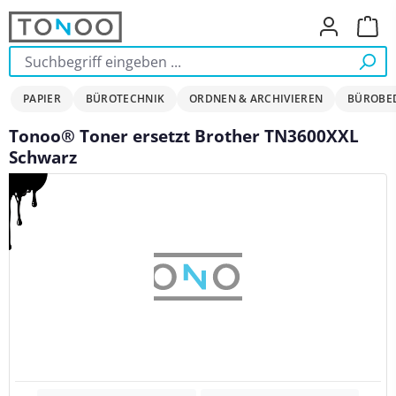
Zum Hauptinhalt springen
Ware
PAPIER
BÜROTECHNIK
ORDNEN & ARCHIVIEREN
BÜROBE
Tonoo® Toner ersetzt Brother TN3600XXL
Schwarz
Bildergalerie überspringen