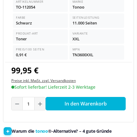
ARTIKELNUMMER
MARKE
TO-112054
Tonoo
FARBE
SEITENLEISTUNG
Schwarz
11.000 Seiten
PRODUKT-ART
VARIANTE
Toner
XXL
PREIS/100 SEITEN
MPN
0,91 €
TN3600XXL
99,95 €
Preise inkl. MwSt. zzgl. Versandkosten
Sofort lieferbar! Lieferzeit 2-3 Werktage
Produkt Anzahl: Gib den gewünschten We
In den Warenkorb
Warum die
tonoo
®-Alternative? – 4 gute Gründe