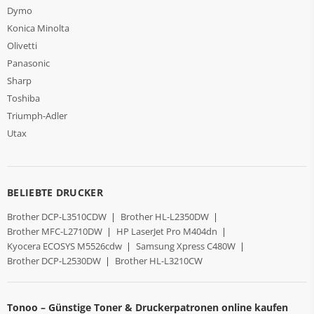
Dymo
Konica Minolta
Olivetti
Panasonic
Sharp
Toshiba
Triumph-Adler
Utax
BELIEBTE DRUCKER
Brother DCP-L3510CDW
|
Brother HL-L2350DW
|
Brother MFC-L2710DW
|
HP LaserJet Pro M404dn
|
Kyocera ECOSYS M5526cdw
|
Samsung Xpress C480W
|
Brother DCP-L2530DW
|
Brother HL-L3210CW
Tonoo – Günstige Toner & Druckerpatronen online kaufen