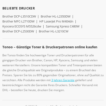
BELIEBTE DRUCKER
Brother DCP-L3510CDW
|
Brother HL-L2350DW
|
Brother MFC-L2710DW
|
HP LaserJet Pro M404dn
|
Kyocera ECOSYS M5526cdw
|
Samsung Xpress C480W
|
Brother DCP-L2530DW
|
Brother HL-L3210CW
Tonoo – Günstige Toner & Druckerpatronen online kaufen
Bei Tonoo finden Sie hochwertige Toner und Druckerpatronen für alle
gängigen Drucker von Brother, Canon, HP, Kyocera, Samsung und vielen
weiteren Herstellern. Unsere kompatiblen Toner und Tintenpatronen bieten
die gleiche Druckqualität wie Originalprodukte – zu einem Bruchteil des
Preises. Sparen Sie bis zu 80% gegenüber Originaltoner, ohne auf Qualität zu
verzichten. Alle Produkte werden mit
3 Jahren Garantie
geliefert und
beeinträchtigen nicht die Garantie Ihres Druckers. Schneller Versand mit
DHL – bestellen Sie heute, drucken Sie morgen.