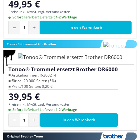
49,95 €
Regulärer Preis:
Preise inkl. MwSt. zzgl. Versandkosten
Sofort lieferbar! Lieferzeit 1-2 Werktage
−
+
In den Warenkorb
Tonoo Bildtrommel für Brother
Tonoo® Trommel ersetzt Brother DR6000
■ Artikelnummer: R-300214
■ für ca. 20.000 Seiten (5%)
■ Preis/100 Seiten: 0,20 €
39,95 €
Regulärer Preis:
Preise inkl. MwSt. zzgl. Versandkosten
Sofort lieferbar! Lieferzeit 1-2 Werktage
−
+
In den Warenkorb
Original Brother Toner