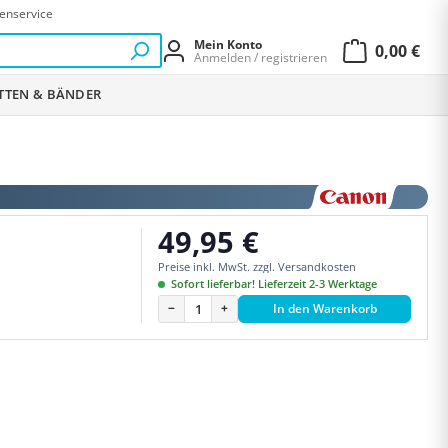
enservice
Mein Konto
0,00 €
Anmelden / registrieren
Warenkor
ETTEN & BÄNDER
49,95 €
Regulärer Preis:
Preise inkl. MwSt. zzgl. Versandkosten
Sofort lieferbar! Lieferzeit 2-3 Werktage
−
+
In den Warenkorb