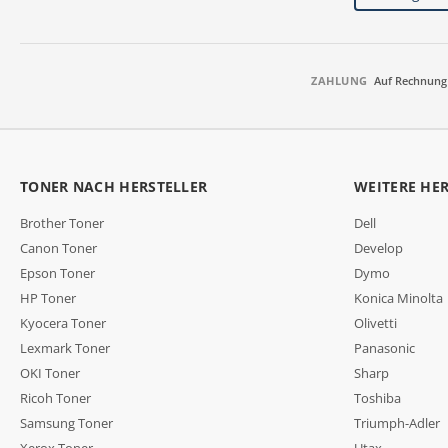
ZAHLUNG
Auf Rechnung
TONER NACH HERSTELLER
WEITERE HE
Brother Toner
Dell
Canon Toner
Develop
Epson Toner
Dymo
HP Toner
Konica Minolta
Kyocera Toner
Olivetti
Lexmark Toner
Panasonic
OKI Toner
Sharp
Ricoh Toner
Toshiba
Samsung Toner
Triumph-Adler
Xerox Toner
Utax