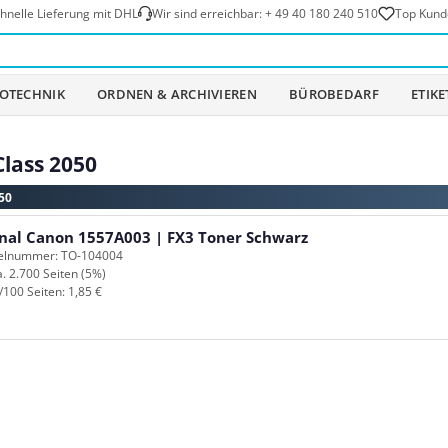
hnelle Lieferung mit DHL
Wir sind erreichbar:
+ 49 40 180 240 510
Top Kund
OTECHNIK
ORDNEN & ARCHIVIEREN
BÜROBEDARF
ETIK
lass 2050
50
inal Canon 1557A003 | FX3 Toner Schwarz
kelnummer: TO-104004
a. 2.700 Seiten (5%)
/100 Seiten: 1,85 €