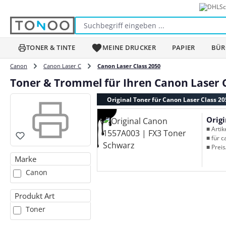
Sc
m Hauptinhalt springen
Zur Suche springen
Zur Hauptnavigation springen
TONER & TINTE
MEINE DRUCKER
PAPIER
BÜR
Canon
Canon Laser C
Canon Laser Class 2050
Toner & Trommel für Ihren Canon Laser C
Original Toner für Canon Laser Class 20
Orig
■ Arti
■ für c
■ Preis
Marke
Canon
Produkt Art
Toner